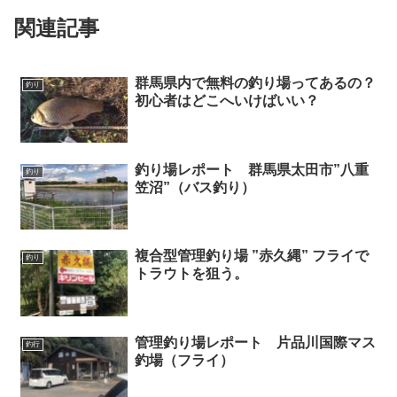
関連記事
群馬県内で無料の釣り場ってあるの？
釣り
初心者はどこへいけばいい？
釣り場レポート 群馬県太田市”八重
釣り
笠沼”（バス釣り）
複合型管理釣り場 ”赤久縄” フライで
釣り
トラウトを狙う。
管理釣り場レポート 片品川国際マス
釣行
釣場（フライ）