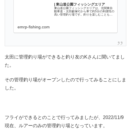
| 東山道公園フィッシングエリア
東山道公園フィッシングエリアは、北関東自
動車道・太田藪塚ICから車で約5分の利便性の
高い管理釣り場です。釣りを楽しむこともさ
ることながら、釣り場周囲の木々が四季それ
ぞれに花を咲かせ、夜にはライトアップさ
れ、癒しを与えてくれます。皆様のご来場...
emrp-fishing.com
太田に管理釣り場ができると釣り友のKさんに聞いてまし
た。
その管理釣り場がオープンしたので行ってみることにしま
した。
フライができるとのことで行ってみましたが、2022/11/9
現在、ルアーのみの管理釣り場となっています。