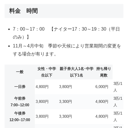
料金 時間
7：00～17：00 【ナイター17：30～19：30（平日
のみ）】
11月～4月中旬 季節や天候により営業期間の変更を
する場合が有ります。
女性・中学
親子券大人1名･中学
持ち帰り
一般
生以下
以下1名
尾数
3匹/1
一日券
4,800円
3,800円
6,000円
人
午前券
3匹/1
3,800円
3,300円
4,800円
7:00~12:00
人
午後券
3匹/1
3,800円
3,300円
4,800円
12:00~17:00
人