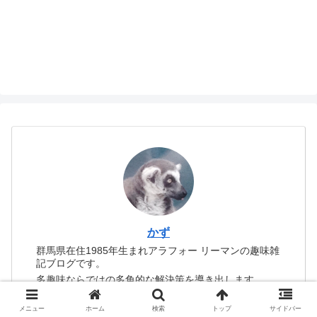
かず
群馬県在住1985年生まれアラフォー リーマンの趣味雑
記ブログです。
多趣味ならではの多角的な解決策を導き出します。
実体験から有益な情報をお伝えします。
メニュー
ホーム
検索
トップ
サイドバー
詳しいプロフィールは
こちら