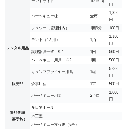
テントサイト
1区画1泊
円
1,320
バーベキュー棟
全席
円
シャワー（管理棟内）
1回3分
100円
1,150
テント（4人用）
1泊
円
レンタル用品
調理器具一式 ※1
1回
560円
バーベキュー用具 ※2
1回
560円
5,000
キャンプファイヤー用薪
1組
円
販売品
炊事用薪
1束
500円
1,000
バーベキュー用炭
2キロ
円
多目的ホール
無料施設
木工室
（要予約）
バーベキュー常設炉（5基）