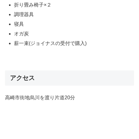
折り畳み椅子×２
調理器具
寝具
オガ炭
薪一束(ジョイナスの受付で購入)
アクセス
高崎市街地烏川を渡り片道20分