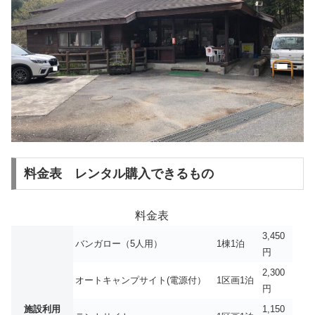
料金表 レンタル購入できるもの
料金表
3,450
バンガロー（5人用）
1棟1泊
円
2,300
オートキャンプサイト(電源付）
1区画1泊
円
施設利用
1,150