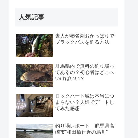
人気記事
素人が榛名湖おかっぱりで
ブラックバスを釣る方法
群馬県内で無料の釣り場っ
てあるの？初心者はどこへ
いけばいい？
ロックハート城は本当につ
まらない？夫婦でデートし
てみた感想
釣り場レポート 群馬県高
崎市”和田橋付近の烏川”