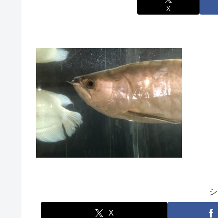
X
シ
X