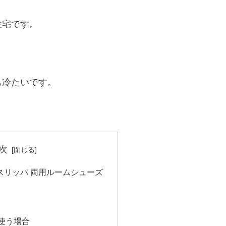
住宅です。
。
も冷たいです。
次
メンズスリッパ 両用ルームシューズ
使う場合