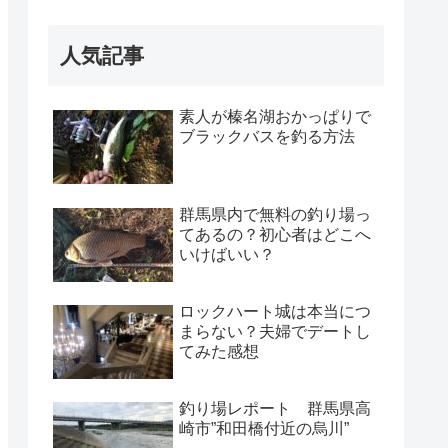
人気記事
素人が榛名湖おかっぱりで
ブラックバスを釣る方法
群馬県内で無料の釣り場っ
てあるの？初心者はどこへ
いけばいい？
ロックハート城は本当につ
まらない？夫婦でデートし
てみた感想
釣り場レポート 群馬県高
崎市”和田橋付近の烏川”