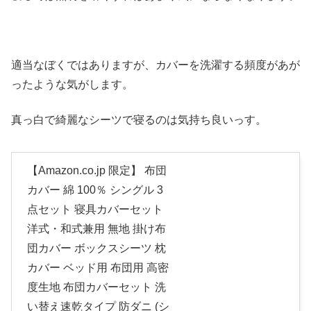
適当なぼくではありますが、カバーを洗濯する頻度があが
ったような気がします。
真っ白で綺麗なシーツで寝るのは気持ち良いっす。
【Amazon.co.jp 限定】 布団
カバー 綿 100％ シングル 3
点セット 寝具カバーセット
洋式・和式兼用 無地 掛け布
団カバー ボックスシーツ 枕
カバー ベッド用 布団用 高密
度生地 布団カバーセット 洗
い替え速乾タイプ 防ダニ (シ