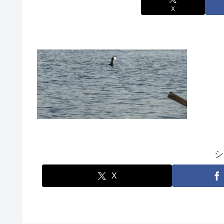
X
シ
X