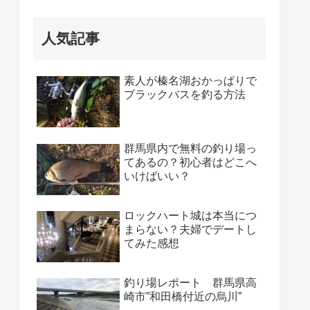
人気記事
素人が榛名湖おかっぱりで
ブラックバスを釣る方法
群馬県内で無料の釣り場っ
てあるの？初心者はどこへ
いけばいい？
ロックハート城は本当につ
まらない？夫婦でデートし
てみた感想
釣り場レポート 群馬県高
崎市”和田橋付近の烏川”