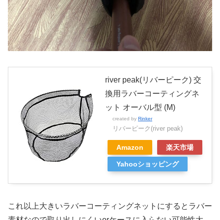
river peak(リバーピーク) 交
換用ラバーコーティングネ
ット オーバル型 (M)
created by
Rinker
リバーピーク(river peak)
Amazon
楽天市場
Yahooショッピング
これ以上大きいラバーコーティングネットにするとラバー
素材なので取り出しにくいorケースに入らない可能性大。