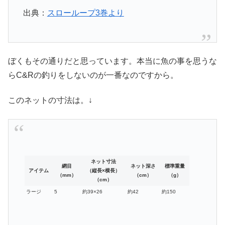
出典：
スローループ3巻より
ぼくもその通りだと思っています。本当に魚の事を思うな
らC&Rの釣りをしないのが一番なのですから。
このネットの寸法は。↓
ネット寸法
網目
ネット深さ
標準重量
アイテム
（縦長×横長）
（mm）
（cm）
（g）
（cm）
ラージ
5
約39×26
約42
約150