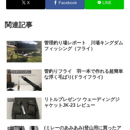
X
Facebook
LINE
関連記事
管理釣り場レポート 川場キングダム
釣り
フィッシング（フライ）
管釣りフライ 羽一本で作れる超簡単
フライタイイング(毛ばり作り)
な浮く毛ばり(ドライフライ)
リトルプレゼンツ ウェーディングジ
釣り
ャケットJK-23 レビュー
(ミレーのあみあみ)登山用に買ったア
釣り